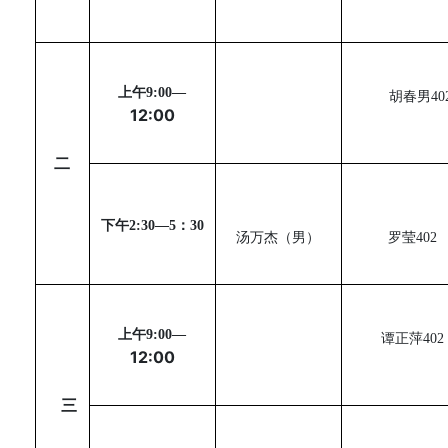
上午
9:00
—
胡春男
40
12:00
二
下午
2:30
—
5
：
30
汤万杰（男）
罗莹
402
上午
9:00
—
谭正萍
402
12:00
三