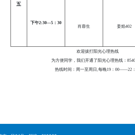
五
下午
2:30
—
5
：
30
肖蓉生
姜焰
402
欢迎拔打阳光心理热线
为方便同学，我们开通了阳光心理热线：85401
热线时间：周一至周日,每晚19：00——22：