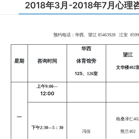
2018年3月-2018年7月心
预约电话：华西、望江 85463928 江安 85992
华西
望江
星期
咨询时间
体育馆旁
文华楼
402
125
、
126
室
上午
9:00
—
12:00
一
格桑泽仁
40
下午
2:30
—
5
：
30
冯佳
熊兰
402