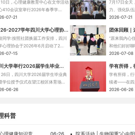
月10日，心理健康教育中心在文华活动
7月17日全
心410会议室举行2026年春季学...
力、强化队伍
26-07-21
2026-07-21
026-2027学年四川大学心理协...
团体回顾｜这
校同学:按照社团换届工作安排，四川
“原来我内心
学心理协会于2026年6月启动了2...
和他们好好聊聊
26-07-15
2026-07-08
川大学举行2026届学生毕业...
学有所得，行
月26日，四川大学2026届学生毕业典
学有所得，行
暨学位授予仪式在望江校区体育场...
续者——在四川
26-06-26
2026-06-26
理科普
理健康知识竞...
.
06-26
院系活动 | 生物国重“心向阳光